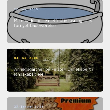
20. maj 2025
Male badekar – En effektiv løsning til et
fornyet badeværelse
04. maj 2025
Anlægsgartner på Falster: Din ekspert i
landskabspleje
23. januar 2025