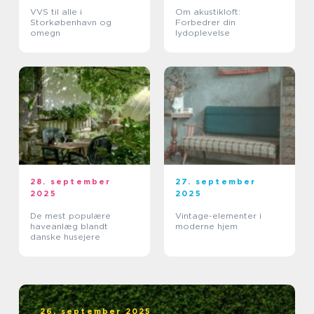
VVS til alle i
Om akustikloft:
Storkøbenhavn og
Forbedrer din
omegn
lydoplevelse
28. september
27. september
2025
2025
De mest populære
Vintage-elementer i
haveanlæg blandt
moderne hjem
danske husejere
26. september 2025