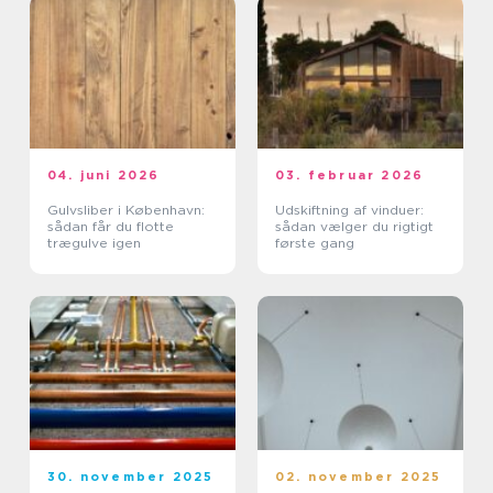
04. juni 2026
03. februar 2026
Gulvsliber i København:
Udskiftning af vinduer:
sådan får du flotte
sådan vælger du rigtigt
trægulve igen
første gang
30. november 2025
02. november 2025