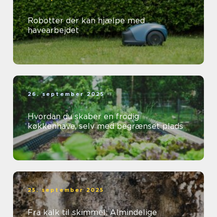
Robotter der kan hjælpe med
havearbejdet
26. september 2025
Hvordan du skaber en frodig
køkkenhave, selv med begrænset plads
25. september 2025
Fra kalk til skimmel: Almindelige