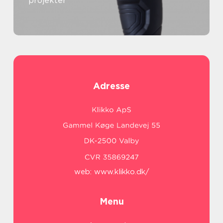
projekter
Adresse
web:
www.klikko.dk/
Menu