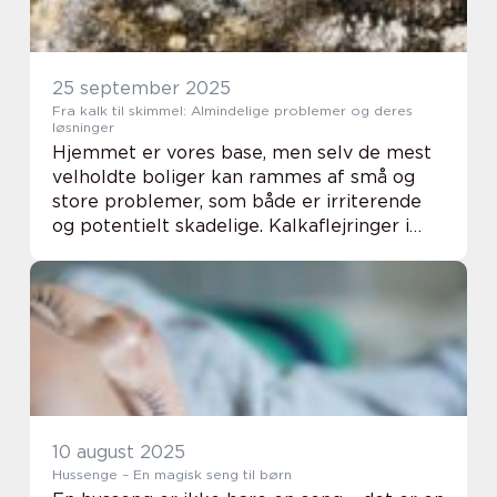
25 september 2025
Fra kalk til skimmel: Almindelige problemer og deres
løsninger
Hjemmet er vores base, men selv de mest
velholdte boliger kan rammes af små og
store problemer, som både er irriterende
og potentielt skadelige. Kalkaflejringer i
badeværelset, fugtpletter på væggene
eller skimmel i hj&o...
10 august 2025
Hussenge – En magisk seng til børn