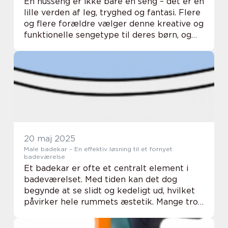
En husseng er ikke bare en seng – det er en
lille verden af leg, tryghed og fantasi. Flere
og flere forældre vælger denne kreative og
funktionelle sengetype til deres børn, og
med god grund. Hussenge kombinerer det
praktiske ...
20 maj 2025
Male badekar – En effektiv løsning til et fornyet
badeværelse
Et badekar er ofte et centralt element i
badeværelset. Med tiden kan det dog
begynde at se slidt og kedeligt ud, hvilket
påvirker hele rummets æstetik. Mange tror,
at det eneste alternativ er at udskifte
karret fuldstændig, me...