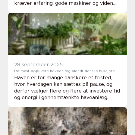
kræver erfaring, gode maskiner og viden
om de rigtige efterbehandlinger. Når vi
taler o...
28 september 2025
De mest populære haveanlæg blandt danske husejere
Haven er for mange danskere et fristed,
hvor hverdagen kan sættes på pause, og
derfor vælger flere og flere at investere tid
og energi i gennemtænkte haveanlæg.
Nogle drømmer om en grøn oase med
blomster og...