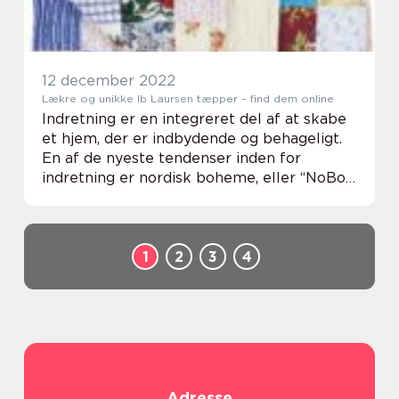
12 december 2022
Lækre og unikke Ib Laursen tæpper – find dem online
Indretning er en integreret del af at skabe
et hjem, der er indbydende og behageligt.
En af de nyeste tendenser inden for
indretning er nordisk boheme, eller “NoBo”,
som blander moderne stil med traditionelle
elementer for at skabe et loo...
1
2
3
4
Adresse