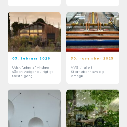
pengene?
03. februar 2026
30. november 2025
Udskiftning af vinduer:
VVS til alle i
sådan vælger du rigtigt
Storkøbenhavn og
første gang
omegn