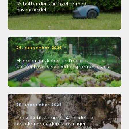
Robotter der kan hjælpe med
havearbejdet
26. september 2025
Hvordan du skaber en frodig
køkkenhave, selv med begrænset plads
25. september 2025
Fra kalk til skimmel: Almindelige
problemer og deres løsninger