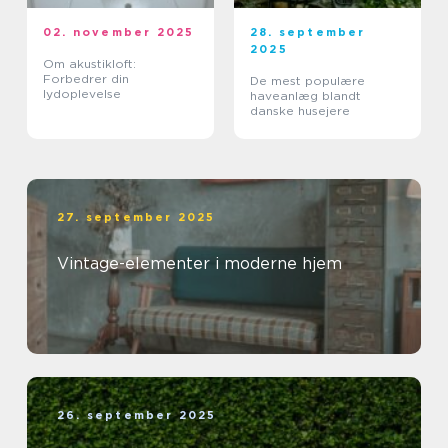
02. november 2025
28. september
2025
Om akustikloft:
Forbedrer din
De mest populære
lydoplevelse
haveanlæg blandt
danske husejere
27. september 2025
Vintage-elementer i moderne hjem
26. september 2025