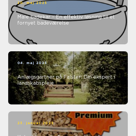
20. maj 2025
Male badekar – En effektiv løsning til et
fornyet badeværelse
04. maj 2025
Anlægsgartner på Falster: Din ekspert i
landskabspleje
23. januar 2025