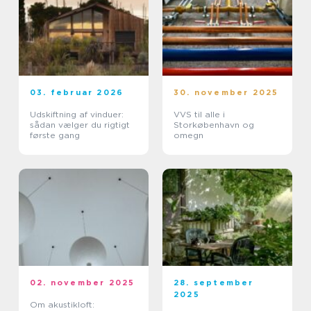
03. februar 2026
30. november 2025
Udskiftning af vinduer:
VVS til alle i
sådan vælger du rigtigt
Storkøbenhavn og
første gang
omegn
02. november 2025
28. september
2025
Om akustikloft: