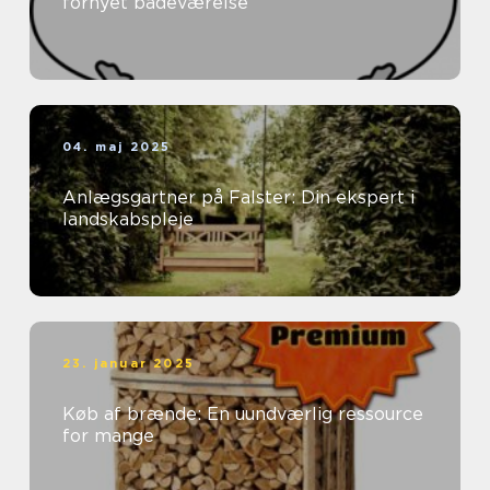
fornyet badeværelse
04. maj 2025
Anlægsgartner på Falster: Din ekspert i
landskabspleje
23. januar 2025
Køb af brænde: En uundværlig ressource
for mange