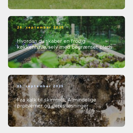
26. september 2025
Hvordan du skaber en frodig
køkkenhave, selv med begrænset plads
25. september 2025
Fra kalk til skimmel: Almindelige
problemer og deres løsninger