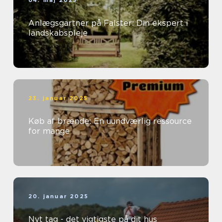
04. maj 2025
Anlægsgartner på Falster: Din ekspert i
landskabspleje
23. januar 2025
Køb af brænde: En uundværlig ressource
for mange
20. januar 2025
Nyt tag - det vigtigste på dit hus