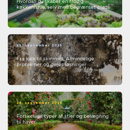
Hvordan du skaber en frodig
køkkenhave, selv med begrænset plads
25. september 2025
Fra kalk til skimmel: Almindelige
problemer og deres løsninger
24. september 2025
Forskellige typer af stier og belægning
til haven