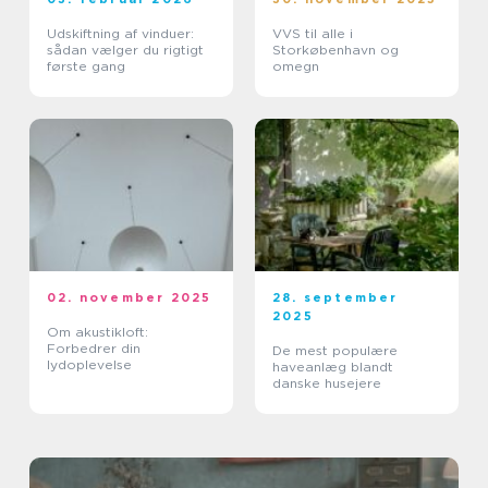
Udskiftning af vinduer:
VVS til alle i
sådan vælger du rigtigt
Storkøbenhavn og
første gang
omegn
02. november 2025
28. september
2025
Om akustikloft:
Forbedrer din
De mest populære
lydoplevelse
haveanlæg blandt
danske husejere