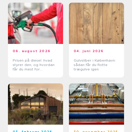
06. august 2026
04. juni 2026
Prisen på diesel: hvad
Gulvsliber i København:
styrer den, og hvordan
sådan får du flotte
får du mest for
trægulve igen
pengene?
03. februar 2026
30. november 2025