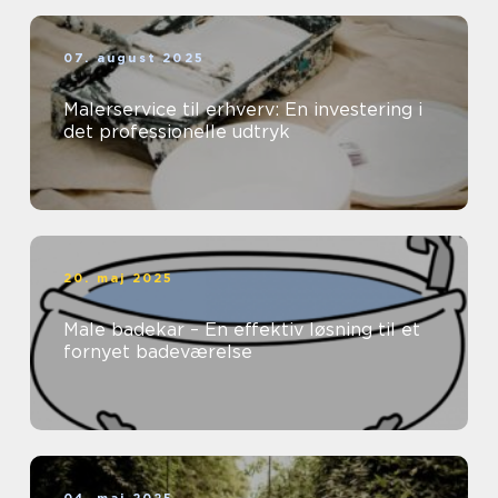
07. august 2025
Malerservice til erhverv: En investering i
det professionelle udtryk
20. maj 2025
Male badekar – En effektiv løsning til et
fornyet badeværelse