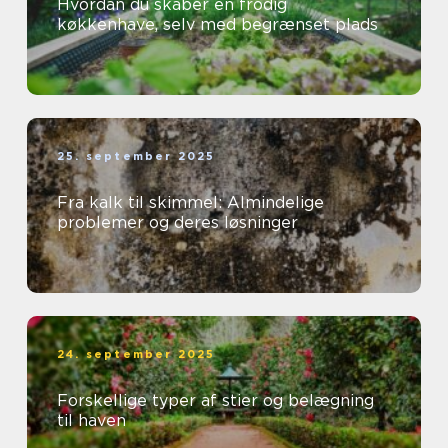
Hvordan du skaber en frodig
køkkenhave, selv med begrænset plads
25. september 2025
Fra kalk til skimmel: Almindelige
problemer og deres løsninger
24. september 2025
Forskellige typer af stier og belægning
til haven