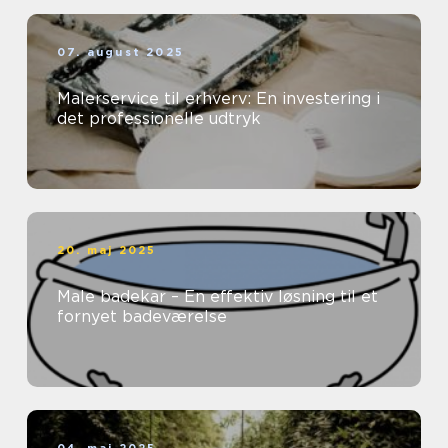
07. august 2025
Malerservice til erhverv: En investering i
det professionelle udtryk
20. maj 2025
Male badekar – En effektiv løsning til et
fornyet badeværelse