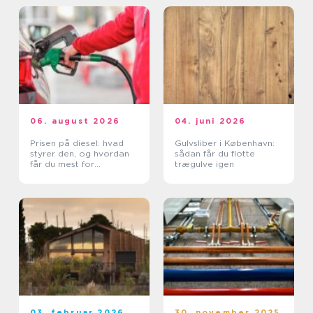
06. august 2026
04. juni 2026
Prisen på diesel: hvad
Gulvsliber i København:
styrer den, og hvordan
sådan får du flotte
får du mest for
trægulve igen
pengene?
03. februar 2026
30. november 2025