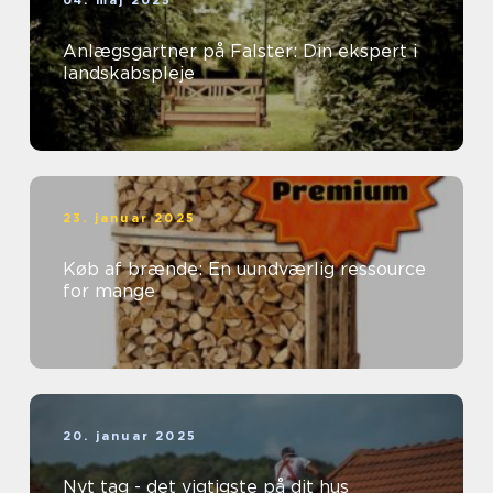
04. maj 2025
Anlægsgartner på Falster: Din ekspert i
landskabspleje
23. januar 2025
Køb af brænde: En uundværlig ressource
for mange
20. januar 2025
Nyt tag - det vigtigste på dit hus