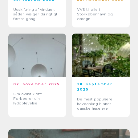
Udskiftning af vinduer:
VVS til alle i
sådan vælger du rigtigt
Storkøbenhavn og
første gang
omegn
02. november 2025
28. september
2025
Om akustikloft:
Forbedrer din
De mest populære
lydoplevelse
haveanlæg blandt
danske husejere