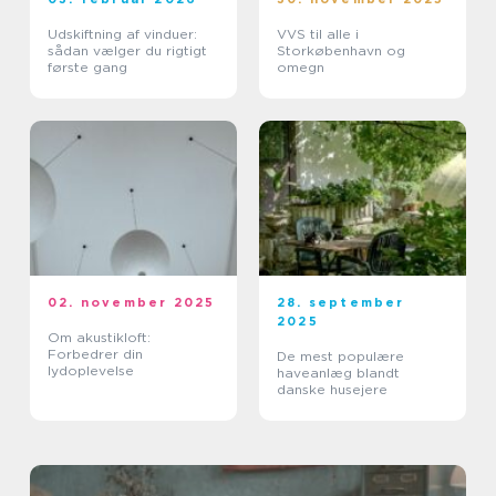
Udskiftning af vinduer:
VVS til alle i
sådan vælger du rigtigt
Storkøbenhavn og
første gang
omegn
02. november 2025
28. september
2025
Om akustikloft:
Forbedrer din
De mest populære
lydoplevelse
haveanlæg blandt
danske husejere