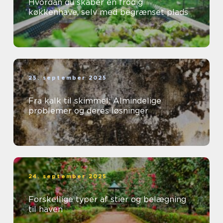
Hvordan du skaber en frodig
køkkenhave, selv med begrænset plads
25. september 2025
Fra kalk til skimmel: Almindelige
problemer og deres løsninger
24. september 2025
Forskellige typer af stier og belægning
til haven