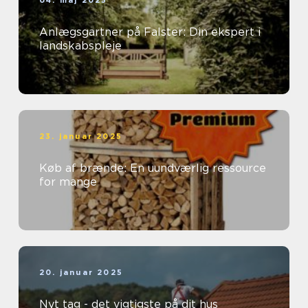
04. maj 2025
Anlægsgartner på Falster: Din ekspert i
landskabspleje
23. januar 2025
Køb af brænde: En uundværlig ressource
for mange
20. januar 2025
Nyt tag - det vigtigste på dit hus