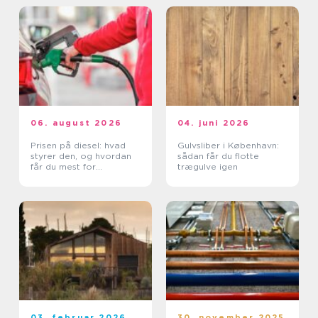
06. august 2026
04. juni 2026
Prisen på diesel: hvad
Gulvsliber i København:
styrer den, og hvordan
sådan får du flotte
får du mest for
trægulve igen
pengene?
03. februar 2026
30. november 2025