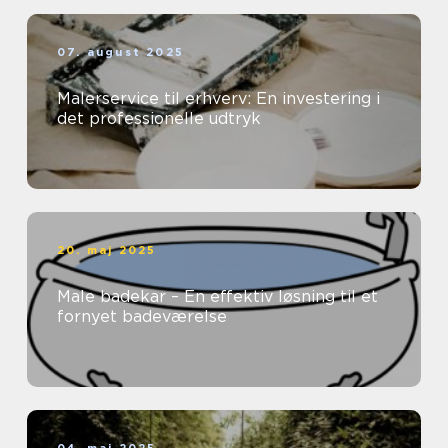
07. august 2025
Malerservice til erhverv: En investering i
det professionelle udtryk
20. maj 2025
Male badekar – En effektiv løsning til et
fornyet badeværelse