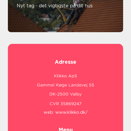
Nyt tag - det vigtigste på dit hus
Adresse
web:
www.klikko.dk/
Menu