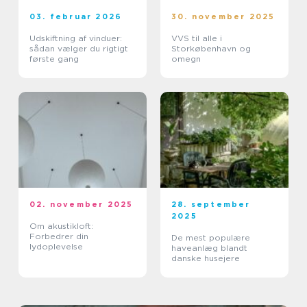
03. februar 2026
30. november 2025
Udskiftning af vinduer:
VVS til alle i
sådan vælger du rigtigt
Storkøbenhavn og
første gang
omegn
02. november 2025
28. september
2025
Om akustikloft:
Forbedrer din
De mest populære
lydoplevelse
haveanlæg blandt
danske husejere