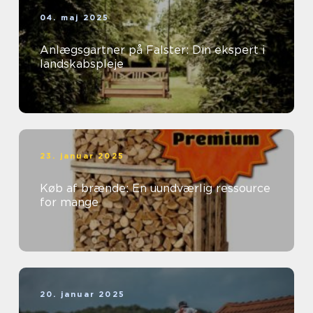
04. maj 2025
Anlægsgartner på Falster: Din ekspert i
landskabspleje
23. januar 2025
Køb af brænde: En uundværlig ressource
for mange
20. januar 2025