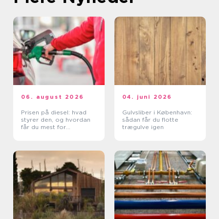
06. august 2026
04. juni 2026
Prisen på diesel: hvad
Gulvsliber i København:
styrer den, og hvordan
sådan får du flotte
får du mest for
trægulve igen
pengene?