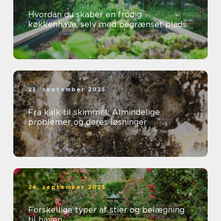
Hvordan du skaber en frodig
køkkenhave, selv med begrænset plads
25. september 2025
Fra kalk til skimmel: Almindelige
problemer og deres løsninger
24. september 2025
Forskellige typer af stier og belægning
til haven