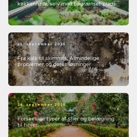
køkkenhave, selv med begrænset plads
25. september 2025
Fra kalk til skimmel: Almindelige
problemer og deres løsninger
24. september 2025
Forskellige typer af stier og belægning
til haven