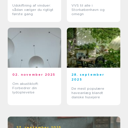
Udskiftning af vinduer:
VVS til alle i
sådan vælger du rigtigt
Storkøbenhavn og
første gang
omegn
02. november 2025
28. september
2025
Om akustikloft:
Forbedrer din
De mest populære
lydoplevelse
haveanlæg blandt
danske husejere
27. september 2025