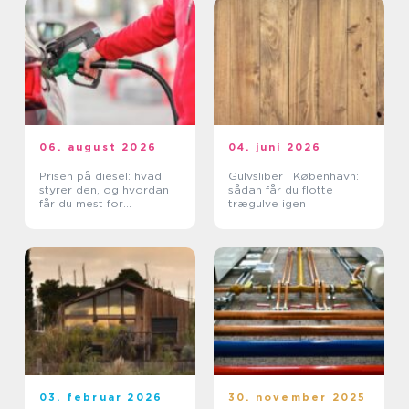
06. august 2026
04. juni 2026
Prisen på diesel: hvad
Gulvsliber i København:
styrer den, og hvordan
sådan får du flotte
får du mest for
trægulve igen
pengene?
03. februar 2026
30. november 2025