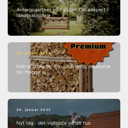
Anlægsgartner på Falster: Din ekspert i
landskabspleje
23. januar 2025
Køb af brænde: En uundværlig ressource
for mange
20. januar 2025
Nyt tag - det vigtigste på dit hus