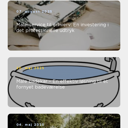
07. august 2025
Malerservice til erhverv: En investering i
det professionelle udtryk
20. maj 2025
Male badekar – En effektiv løsning til et
fornyet badeværelse
04. maj 2025