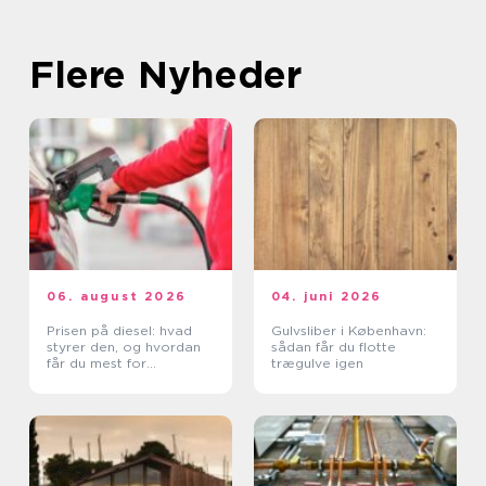
Flere Nyheder
06. august 2026
04. juni 2026
Prisen på diesel: hvad
Gulvsliber i København:
styrer den, og hvordan
sådan får du flotte
får du mest for
trægulve igen
pengene?