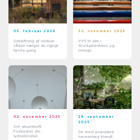
03. februar 2026
30. november 2025
Udskiftning af vinduer:
VVS til alle i
sådan vælger du rigtigt
Storkøbenhavn og
første gang
omegn
02. november 2025
28. september
2025
Om akustikloft:
Forbedrer din
De mest populære
lydoplevelse
haveanlæg blandt