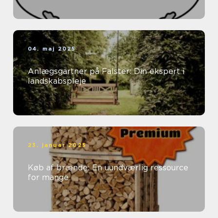
04. maj 2025
Anlægsgartner på Falster: Din ekspert i
landskabspleje
23. januar 2025
Køb af brænde: En uundværlig ressource
for mange