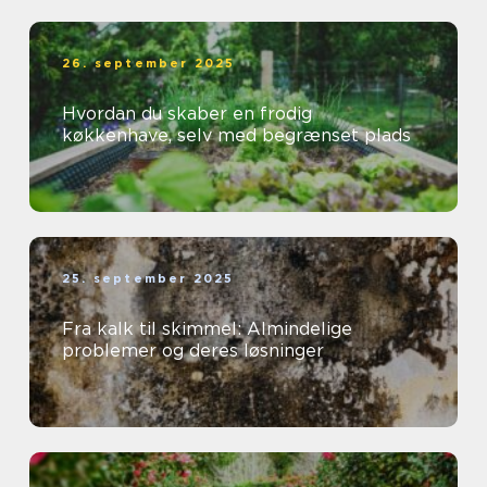
26. september 2025
Hvordan du skaber en frodig
køkkenhave, selv med begrænset plads
25. september 2025
Fra kalk til skimmel: Almindelige
problemer og deres løsninger