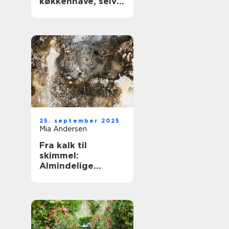
køkkenhave, selv
med begrænset
plads
25. september 2025
Mia Andersen
Fra kalk til
skimmel:
Almindelige
problemer og
deres løsninger