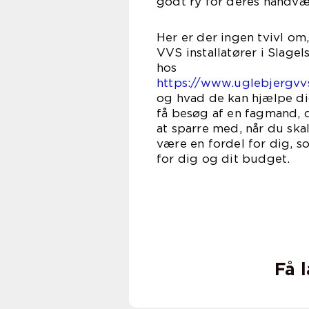
godt ry for deres håndvæ
Her er der ingen tvivl om,
VVS installatører i Slage
h
https://www.uglebjergvv
og hvad de kan hjælpe dig
få besøg af en fagmand, 
at sparre med, når du ska
være en fordel for dig, so
for dig og dit budget.
Få 