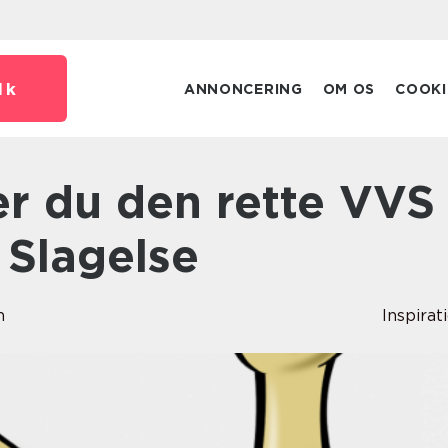
dk
ANNONCERING
OM OS
COOKI
i Slagelse
n
Inspirat