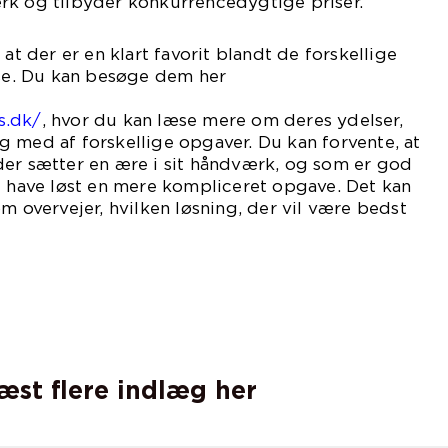
rk og tilbyder konkurrencedygtige priser.
 at der er en klart favorit blandt de forskellige
lse. Du kan besøge dem her
os
s.dk/
, hvor du kan læse mere om deres ydelser,
 med af forskellige opgaver. Du kan forvente, at
der sætter en ære i sit håndværk, og som er god
l have løst en mere kompliceret opgave. Det kan
m overvejer, hvilken løsning, der vil være bedst
læst flere indlæg her