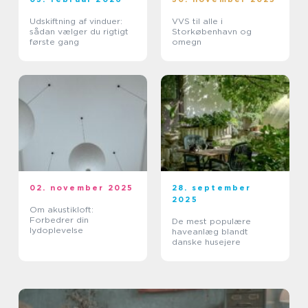
Udskiftning af vinduer:
VVS til alle i
sådan vælger du rigtigt
Storkøbenhavn og
første gang
omegn
02. november 2025
28. september
2025
Om akustikloft:
Forbedrer din
De mest populære
lydoplevelse
haveanlæg blandt
danske husejere