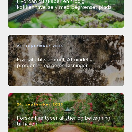
Hvordan du skaber en frodig
køkkenhave, selv med begrænset plads
25. september 2025
Fra kalk til skimmel: Almindelige
problemer og deres løsninger
24. september 2025
Forskellige typer af stier og belægning
til haven