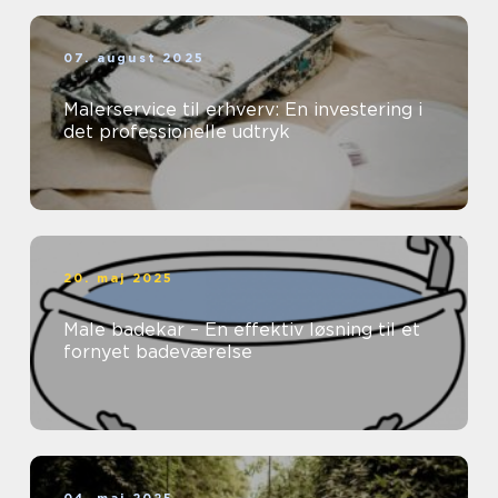
07. august 2025
Malerservice til erhverv: En investering i
det professionelle udtryk
20. maj 2025
Male badekar – En effektiv løsning til et
fornyet badeværelse