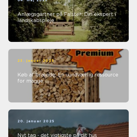
04. maj 2025
Anlægsgartner på Falster: Din ekspert i
landskabspleje
23. januar 2025
Køb af brænde: En uundværlig ressource
for mange
20. januar 2025
Nyt tag - det vigtigste på dit hus