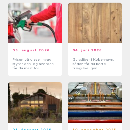
06. august 2026
04. juni 2026
Prisen på diesel: hvad
Gulvsliber i København:
styrer den, og hvordan
sådan får du flotte
får du mest for
trægulve igen
pengene?
03. februar 2026
30. november 2025