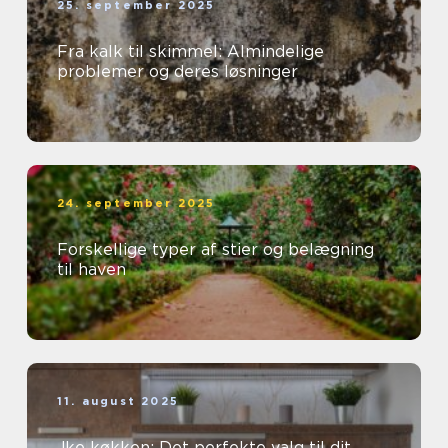
25. september 2025
Fra kalk til skimmel: Almindelige
problemer og deres løsninger
24. september 2025
Forskellige typer af stier og belægning
til haven
11. august 2025
Jke køkken: Det perfekte valg til dit