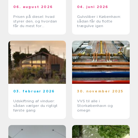
06. august 2026
04. juni 2026
Prisen på diesel: hvad
Gulvsliber i København:
styrer den, og hvordan
sådan får du flotte
får du mest for
trægulve igen
pengene?
03. februar 2026
30. november 2025
Udskiftning af vinduer:
VVS til alle i
sådan vælger du rigtigt
Storkøbenhavn og
første gang
omegn