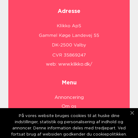
Adresse
web:
www.klikko.dk/
Menu
Annoncering
Om os
Cookies
På vores website bruges cookies til at huske dine
indstillinger, statistik og personalisering af indhold og
Kontakt os
annoncer. Denne information deles med tredjepart. Ved
Sitemap
fortsat brug af websiden godkender du cookiepolitikken.