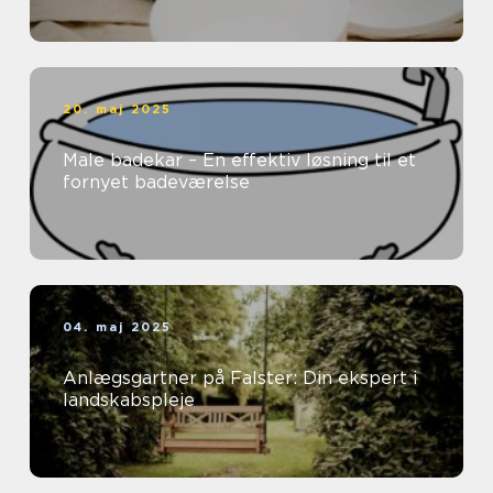
20. maj 2025
Male badekar – En effektiv løsning til et
fornyet badeværelse
04. maj 2025
Anlægsgartner på Falster: Din ekspert i
landskabspleje