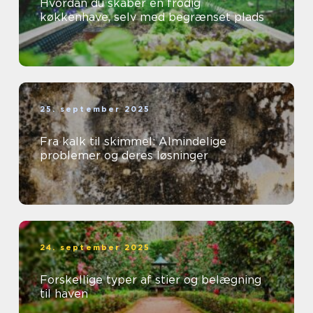
Hvordan du skaber en frodig
køkkenhave, selv med begrænset plads
25. september 2025
Fra kalk til skimmel: Almindelige
problemer og deres løsninger
24. september 2025
Forskellige typer af stier og belægning
til haven