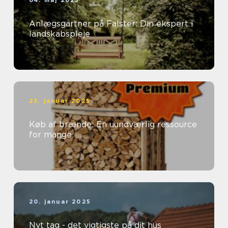
04. maj 2025
Anlægsgartner på Falster: Din ekspert i
landskabspleje
23. januar 2025
Køb af brænde: En uundværlig ressource
for mange
20. januar 2025
Nyt tag - det vigtigste på dit hus