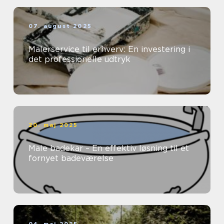
07. august 2025
Malerservice til erhverv: En investering i
det professionelle udtryk
20. maj 2025
Male badekar – En effektiv løsning til et
fornyet badeværelse