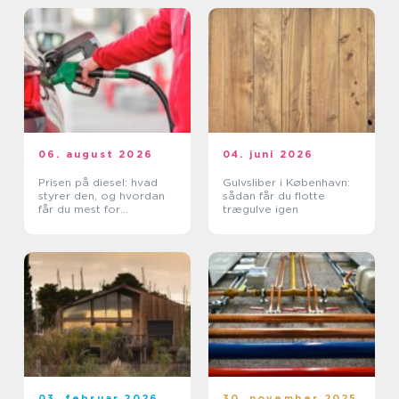
06. august 2026
04. juni 2026
Prisen på diesel: hvad
Gulvsliber i København:
styrer den, og hvordan
sådan får du flotte
får du mest for
trægulve igen
pengene?
03. februar 2026
30. november 2025