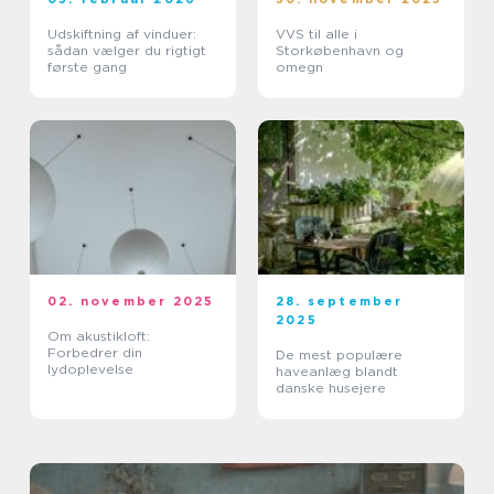
Udskiftning af vinduer:
VVS til alle i
sådan vælger du rigtigt
Storkøbenhavn og
første gang
omegn
02. november 2025
28. september
2025
Om akustikloft:
Forbedrer din
De mest populære
lydoplevelse
haveanlæg blandt
danske husejere