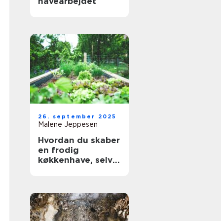
havearbejdet
26. september 2025
Malene Jeppesen
Hvordan du skaber
en frodig
køkkenhave, selv
med begrænset
plads