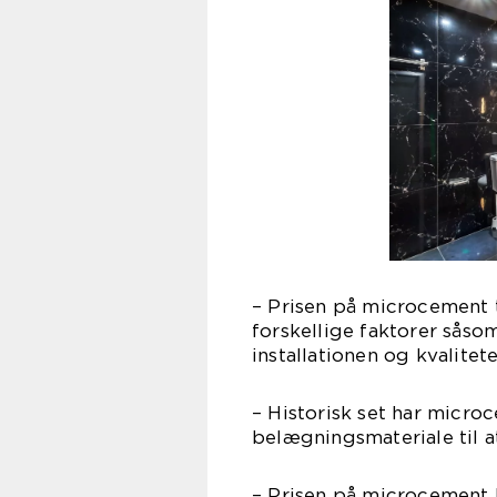
– Prisen på microcement t
forskellige faktorer såso
installationen og kvalitet
– Historisk set har microc
belægningsmateriale til a
– Prisen på microcement