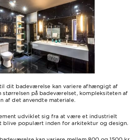
il dit badeværelse kan variere afhængigt af
m størrelsen på badeværelset, kompleksiteten af
en af det anvendte materiale.
ement udviklet sig fra at være et industrielt
t blive populært inden for arkitektur og design.
 badeværelse kan variere mellem 800 og 1500 kr