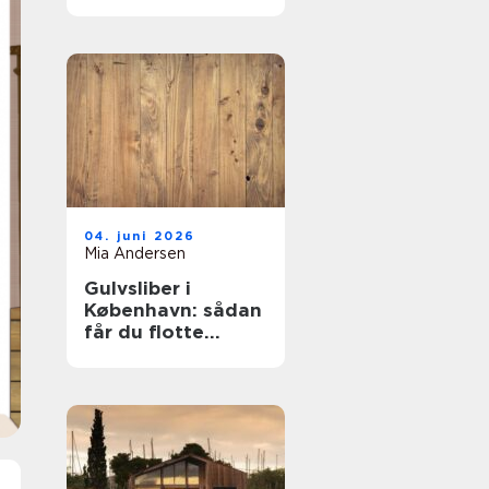
mest for pengene?
04. juni 2026
Mia Andersen
Gulvsliber i
København: sådan
får du flotte
trægulve igen