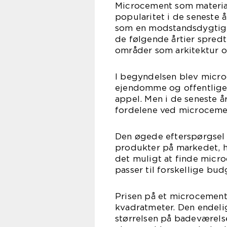
Microcement som materia
popularitet i de seneste å
som en modstandsdygtig o
de følgende årtier spred
områder som arkitektur o
I begyndelsen blev micro
ejendomme og offentlige
appel. Men i de seneste å
fordelene ved microcemen
Den øgede efterspørgsel 
produkter på markedet, hv
det muligt at finde micro
passer til forskellige bud
Prisen på et microcement 
kvadratmeter. Den endelig
størrelsen på badeværelse