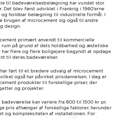
le til badeværelsesbelægning har vundet stor
r. Det blev først udviklet i Frankrig i 1960’erne
g holdbar belægning til industrielle formål. I
te brugen af microcement sig også til andre
g design.
cement primært anvendt til kommercielle
 rum på grund af dets holdbarhed og æstetiske
r har flere og flere boligejere begyndt at opdage
t til deres badeværelser.
har ført til et bredere udvalg af microcement
ilket også har påvirket prisdannelsen. I dag er
cement produkter til forskellige priser, der
getter og projekter.
badeværelse kan variere fra 800 til 1500 kr pr.
e pris afhænger af forskellige faktorer, herunder
t og kompleksiteten af installationen. For