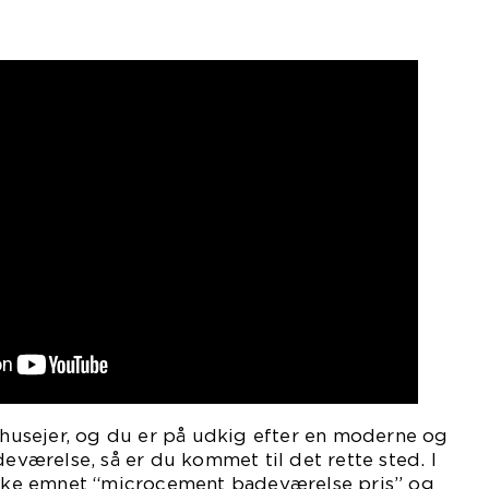
r husejer, og du er på udkig efter en moderne og
deværelse, så er du kommet til det rette sted. I
orske emnet “microcement badeværelse pris” og