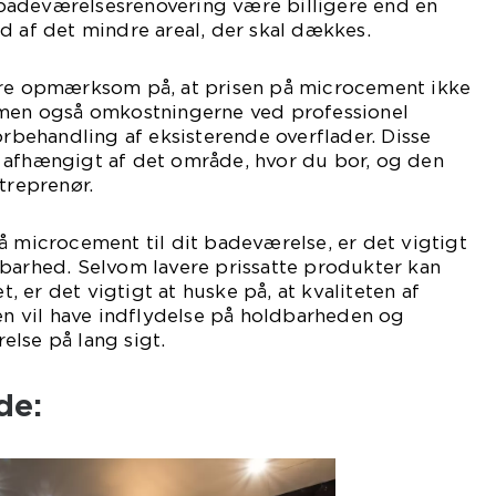
adeværelsesrenovering være billigere end en
d af det mindre areal, der skal dækkes.
ære opmærksom på, at prisen på microcement ikke
 men også omkostningerne ved professionel
orbehandling af eksisterende overflader. Disse
 afhængigt af det område, hvor du bor, og den
treprenør.
å microcement til dit badeværelse, er det vigtigt
dbarhed. Selvom lavere prissatte produkter kan
et, er det vigtigt at huske på, at kvaliteten af
nen vil have indflydelse på holdbarheden og
lse på lang sigt.
de: