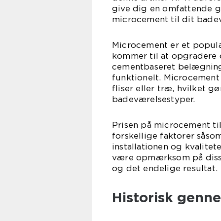
give dig en omfattende gu
microcement til dit bade
Microcement er et populæ
kommer til at opgradere 
cementbaseret belægnings
funktionelt. Microcement 
fliser eller træ, hvilket gø
badeværelsestyper.
Prisen på microcement ti
forskellige faktorer såso
installationen og kvalitet
være opmærksom på disse 
og det endelige resultat.
Historisk genn