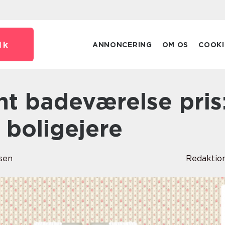
dk
ANNONCERING
OM OS
COOKI
l boligejere
sen
Redaktio