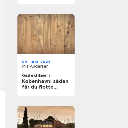
mest for pengene?
04. juni 2026
Mia Andersen
Gulvsliber i
København: sådan
får du flotte
trægulve igen