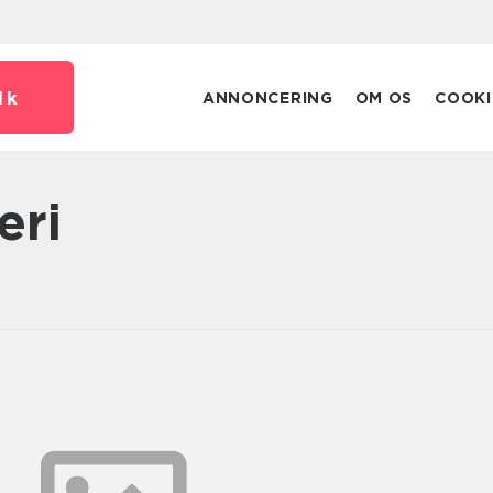
dk
ANNONCERING
OM OS
COOKI
eri