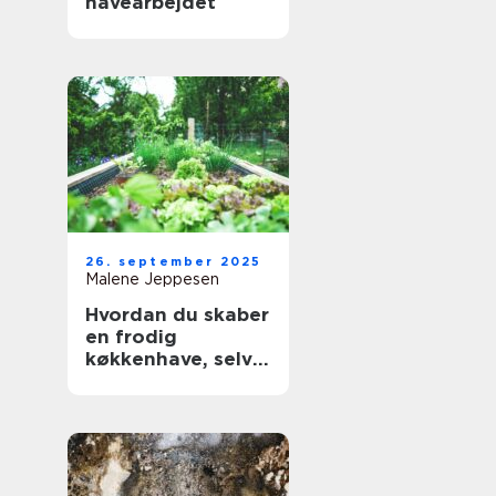
havearbejdet
26. september 2025
Malene Jeppesen
Hvordan du skaber
en frodig
køkkenhave, selv
med begrænset
plads