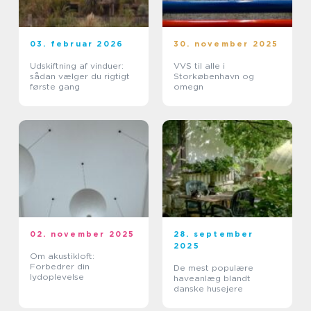
03. februar 2026
30. november 2025
Udskiftning af vinduer:
VVS til alle i
sådan vælger du rigtigt
Storkøbenhavn og
første gang
omegn
02. november 2025
28. september
2025
Om akustikloft:
Forbedrer din
De mest populære
lydoplevelse
haveanlæg blandt
danske husejere