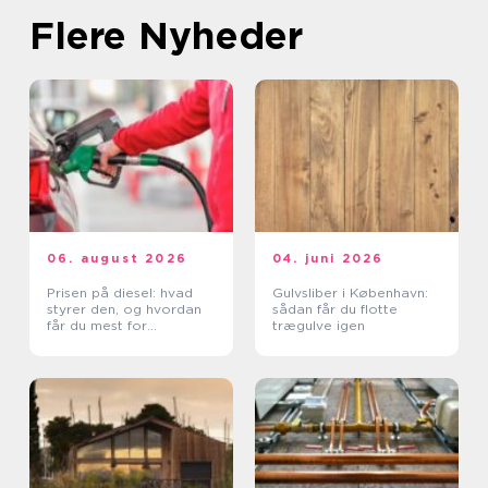
Flere Nyheder
06. august 2026
04. juni 2026
Prisen på diesel: hvad
Gulvsliber i København:
styrer den, og hvordan
sådan får du flotte
får du mest for
trægulve igen
pengene?