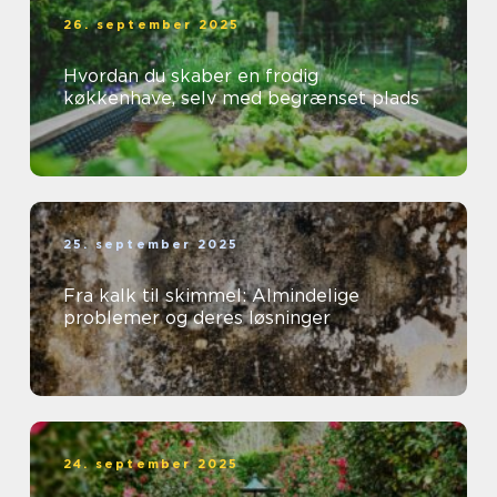
26. september 2025
Hvordan du skaber en frodig
køkkenhave, selv med begrænset plads
25. september 2025
Fra kalk til skimmel: Almindelige
problemer og deres løsninger
24. september 2025