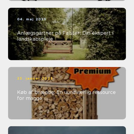
04. maj 2025
Anlægsgartner på Falster: Din ekspert i
landskabspleje
23. januar 2025
Køb af brænde: En uundværlig ressource
for mange