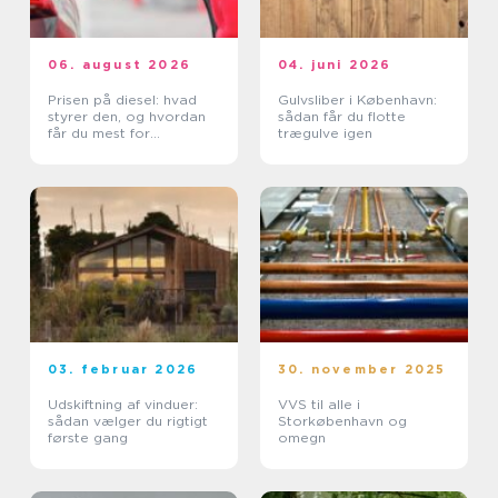
06. august 2026
04. juni 2026
Prisen på diesel: hvad
Gulvsliber i København:
styrer den, og hvordan
sådan får du flotte
får du mest for
trægulve igen
pengene?
03. februar 2026
30. november 2025
Udskiftning af vinduer:
VVS til alle i
sådan vælger du rigtigt
Storkøbenhavn og
første gang
omegn