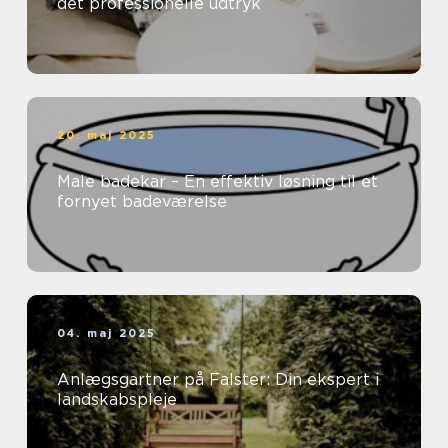
det professionelle udtryk
20. maj 2025
Male badekar – En effektiv løsning til et
fornyet badeværelse
04. maj 2025
Anlægsgartner på Falster: Din ekspert i
landskabspleje