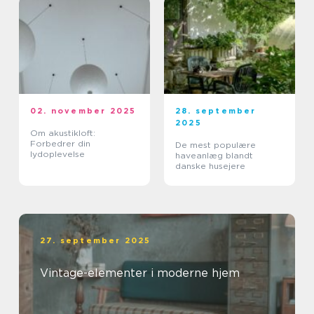
02. november 2025
28. september
2025
Om akustikloft:
Forbedrer din
De mest populære
lydoplevelse
haveanlæg blandt
danske husejere
27. september 2025
Vintage-elementer i moderne hjem