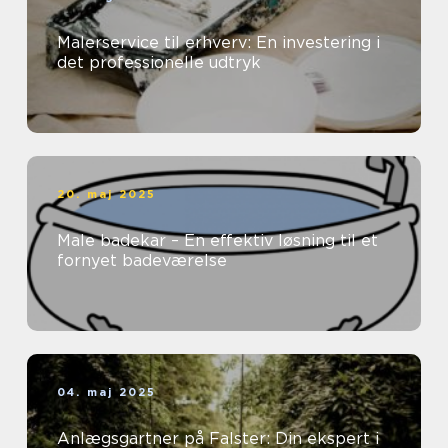
Malerservice til erhverv: En investering i
det professionelle udtryk
20. maj 2025
Male badekar – En effektiv løsning til et
fornyet badeværelse
04. maj 2025
Anlægsgartner på Falster: Din ekspert i