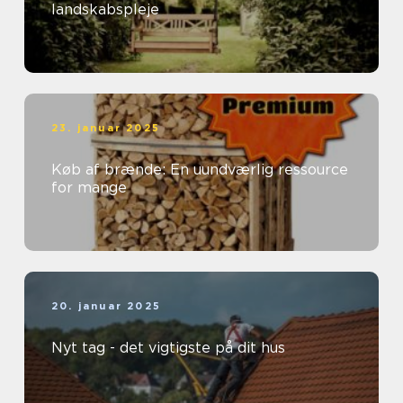
landskabspleje
23. januar 2025
Køb af brænde: En uundværlig ressource
for mange
20. januar 2025
Nyt tag - det vigtigste på dit hus