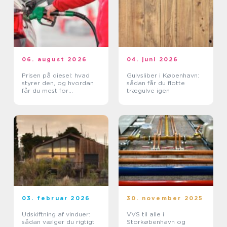
06. august 2026
04. juni 2026
Prisen på diesel: hvad
Gulvsliber i København:
styrer den, og hvordan
sådan får du flotte
får du mest for
trægulve igen
pengene?
03. februar 2026
30. november 2025
Udskiftning af vinduer:
VVS til alle i
sådan vælger du rigtigt
Storkøbenhavn og