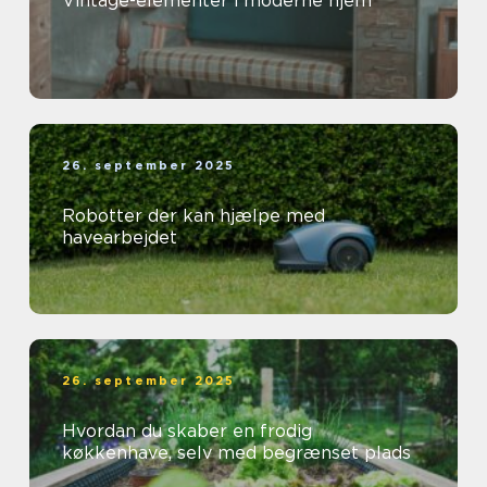
Vintage-elementer i moderne hjem
26. september 2025
Robotter der kan hjælpe med
havearbejdet
26. september 2025
Hvordan du skaber en frodig
køkkenhave, selv med begrænset plads