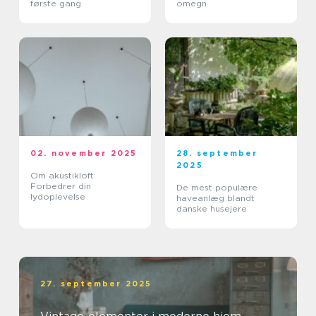
første gang
omegn
02. november 2025
28. september
2025
Om akustikloft:
Forbedrer din
De mest populære
lydoplevelse
haveanlæg blandt
danske husejere
27. september 2025