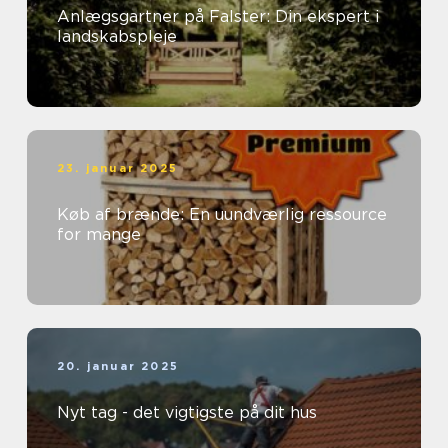
Anlægsgartner på Falster: Din ekspert i
landskabspleje
23. januar 2025
Køb af brænde: En uundværlig ressource
for mange
20. januar 2025
Nyt tag - det vigtigste på dit hus