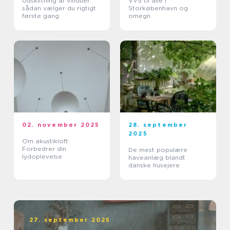
Udskiftning af vinduer:
VVS til alle i
sådan vælger du rigtigt
Storkøbenhavn og
første gang
omegn
02. november 2025
28. september
2025
Om akustikloft:
Forbedrer din
De mest populære
lydoplevelse
haveanlæg blandt
danske husejere
27. september 2025