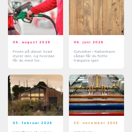
06. august 2026
04. juni 2026
Prisen på diesel: hvad
Gulvsliber i København:
styrer den, og hvordan
sådan får du flotte
får du mest for
trægulve igen
pengene?
03. februar 2026
30. november 2025