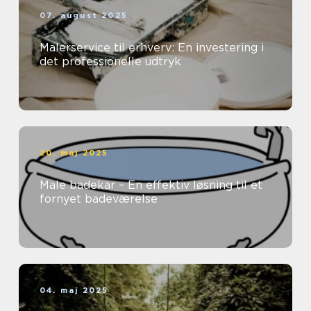
07. august 2025
Malerservice til erhverv: En investering i
det professionelle udtryk
20. maj 2025
Male badekar – En effektiv løsning til et
fornyet badeværelse
04. maj 2025