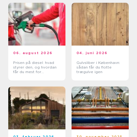
06. august 2026
04. juni 2026
Prisen på diesel: hvad
Gulvsliber i København:
styrer den, og hvordan
sådan får du flotte
får du mest for
trægulve igen
pengene?
03. februar 2026
30. november 2025