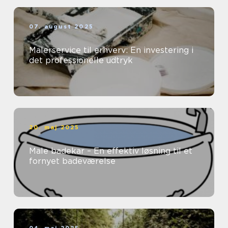
07. august 2025
Malerservice til erhverv: En investering i
det professionelle udtryk
20. maj 2025
Male badekar – En effektiv løsning til et
fornyet badeværelse