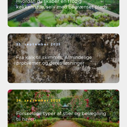
Hvordan du skaber en frodig
køkkenhave, selv med begrænset plads
25. september 2025
Fra kalk til skimmel: Almindelige
problemer og deres løsninger
24. september 2025
Forskellige typer af stier og belægning
til haven