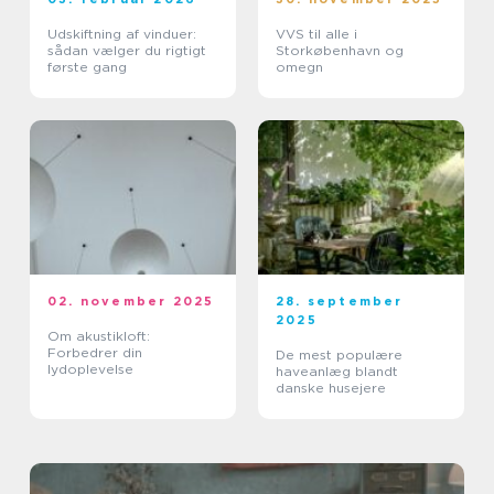
Udskiftning af vinduer:
VVS til alle i
sådan vælger du rigtigt
Storkøbenhavn og
første gang
omegn
02. november 2025
28. september
2025
Om akustikloft:
Forbedrer din
De mest populære
lydoplevelse
haveanlæg blandt
danske husejere