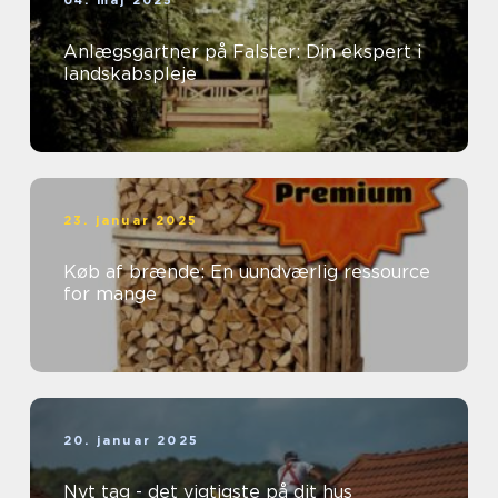
04. maj 2025
Anlægsgartner på Falster: Din ekspert i
landskabspleje
23. januar 2025
Køb af brænde: En uundværlig ressource
for mange
20. januar 2025
Nyt tag - det vigtigste på dit hus