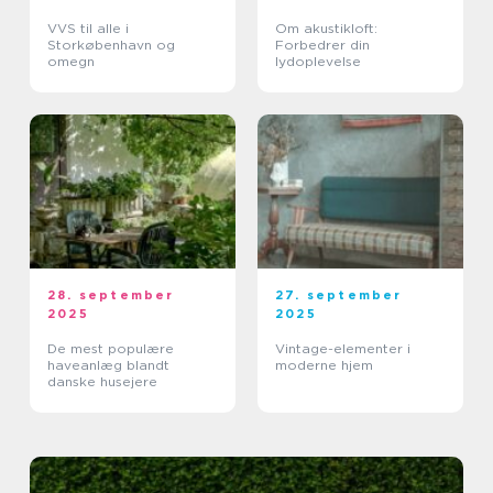
VVS til alle i
Om akustikloft:
Storkøbenhavn og
Forbedrer din
omegn
lydoplevelse
28. september
27. september
2025
2025
De mest populære
Vintage-elementer i
haveanlæg blandt
moderne hjem
danske husejere