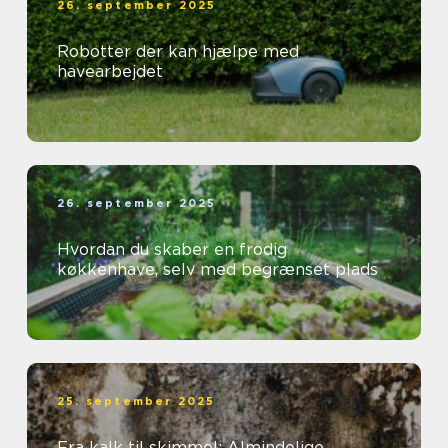
26. september 2025
Robotter der kan hjælpe med
havearbejdet
26. september 2025
Hvordan du skaber en frodig
køkkenhave, selv med begrænset plads
25. september 2025
Fra kalk til skimmel: Almindelige