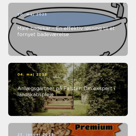
20. maj 2025
Male badekar – En effektiv løsning til et
fornyet badeværelse
04. maj 2025
Anlægsgartner på Falster: Din ekspert i
landskabspleje
23. januar 2025