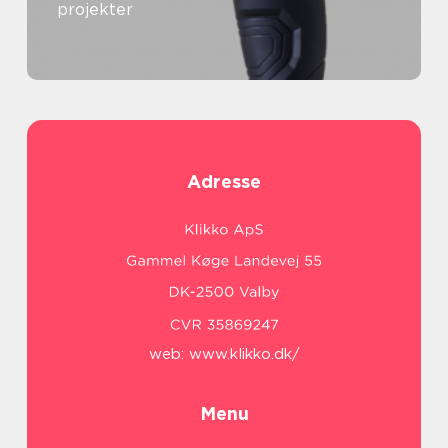
projekter
Adresse
web:
www.klikko.dk/
Menu