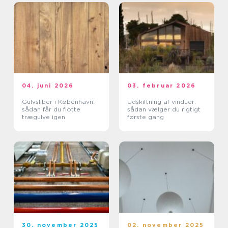
04. juni 2026
03. februar 2026
Gulvsliber i København:
Udskiftning af vinduer:
sådan får du flotte
sådan vælger du rigtigt
trægulve igen
første gang
30. november 2025
02. november 2025