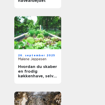
havearbejdet
26. september 2025
Malene Jeppesen
Hvordan du skaber
en frodig
køkkenhave, selv
med begrænset
plads