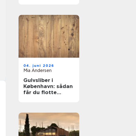
mest for pengene?
04. juni 2026
Mia Andersen
Gulvsliber i
København: sådan
får du flotte
trægulve igen