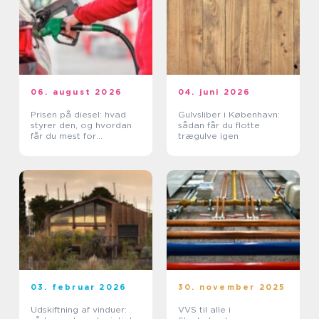
06. august 2026
04. juni 2026
Prisen på diesel: hvad
Gulvsliber i København:
styrer den, og hvordan
sådan får du flotte
får du mest for
trægulve igen
pengene?
03. februar 2026
30. november 2025
Udskiftning af vinduer:
VVS til alle i