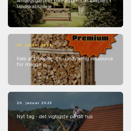
Anlægsgartner på Falster: Din ekspert i
landskabspleje
23. januar 2025
Køb af brænde: En uundværlig ressource
for mange
20. januar 2025
Nyt tag - det vigtigste på dit hus