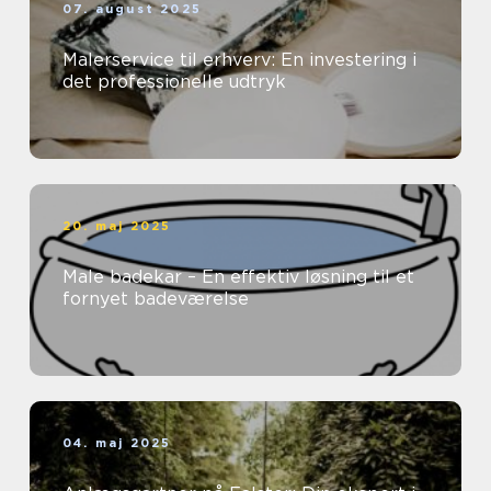
07. august 2025
Malerservice til erhverv: En investering i
det professionelle udtryk
20. maj 2025
Male badekar – En effektiv løsning til et
fornyet badeværelse
04. maj 2025