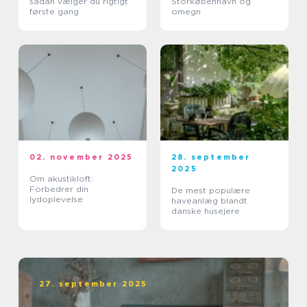
sådan vælger du rigtigt
Storkøbenhavn og
første gang
omegn
02. november 2025
28. september
2025
Om akustikloft:
Forbedrer din
De mest populære
lydoplevelse
haveanlæg blandt
danske husejere
27. september 2025