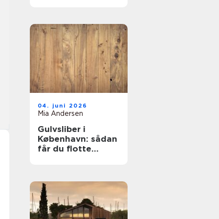
mest for pengene?
04. juni 2026
Mia Andersen
Gulvsliber i
København: sådan
får du flotte
trægulve igen