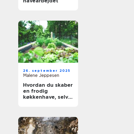
havearbejdet
26. september 2025
Malene Jeppesen
Hvordan du skaber
en frodig
køkkenhave, selv
med begrænset
plads