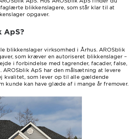
r AROSblik ApS. Hos AROSblik ApS finder du
glærte blikkenslagere, som står klar til at
kenslager opgaver.
k ApS?
le blikkenslager virksomhed i Århus. AROSblik
gaver, som kræver en autoriseret blikkenslager –
jde i forbindelse med tagrender, facader, false,
. AROSblik ApS har den målsætning at levere
j kvalitet, som lever op til alle gældende
m kunde kan have glæde af i mange år fremover.