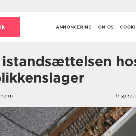
dk
ANNONCERING
OM OS
COOKI
blikkenslager
dholm
Inspirat