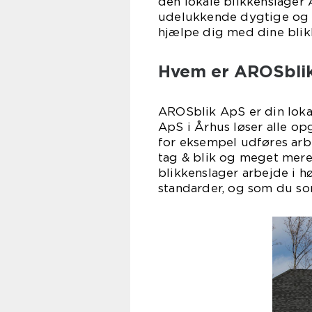
den lokale blikkenslage
udelukkende dygtige og fa
hjælpe dig med dine blik
Hvem er AROSbli
AROSblik ApS er din loka
ApS i Århus løser alle op
for eksempel udføres arbe
tag & blik og meget mere
blikkenslager arbejde i hø
standarder, og som du so