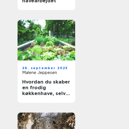
havearbejdet
26. september 2025
Malene Jeppesen
Hvordan du skaber
en frodig
køkkenhave, selv
med begrænset
plads