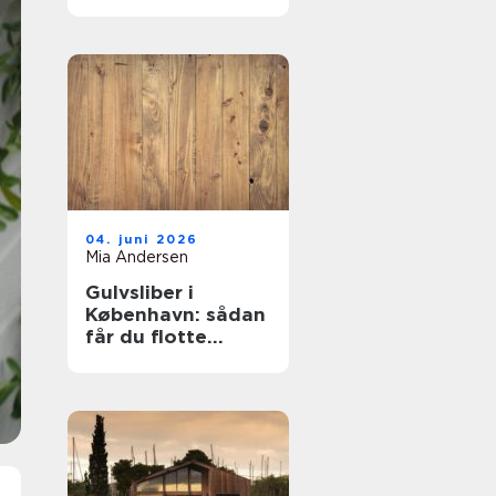
mest for pengene?
04. juni 2026
Mia Andersen
Gulvsliber i
København: sådan
får du flotte
trægulve igen