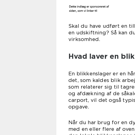
Skal du have udført en ti
en udskiftning? Så kan du
virksomhed.
Hvad laver en bli
En blikkenslager er en h
det, som kaldes blik arbe
som relaterer sig til tagr
og afdækning af de såkald
carport, vil det også typ
opgave.
Når du har brug for en d
med en eller flere af ove