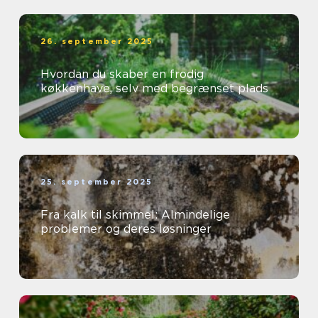
26. september 2025
Hvordan du skaber en frodig
køkkenhave, selv med begrænset plads
25. september 2025
Fra kalk til skimmel: Almindelige
problemer og deres løsninger