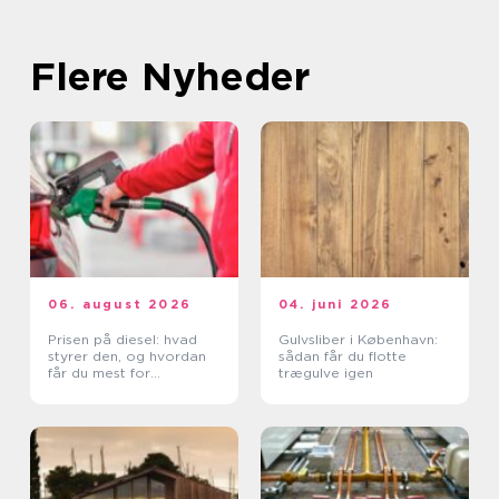
Flere Nyheder
06. august 2026
04. juni 2026
Prisen på diesel: hvad
Gulvsliber i København:
styrer den, og hvordan
sådan får du flotte
får du mest for
trægulve igen
pengene?