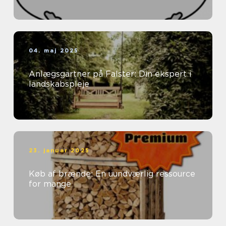
04. maj 2025
Anlægsgartner på Falster: Din ekspert i
landskabspleje
23. januar 2025
Køb af brænde: En uundværlig ressource
for mange