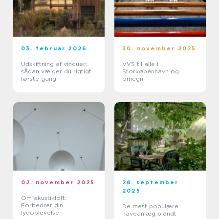
03. februar 2026
30. november 2025
Udskiftning af vinduer:
VVS til alle i
sådan vælger du rigtigt
Storkøbenhavn og
første gang
omegn
02. november 2025
28. september
2025
Om akustikloft:
Forbedrer din
De mest populære
lydoplevelse
haveanlæg blandt