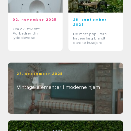
02. november 2025
28. september
2025
Om akustikloft:
Forbedrer din
De mest populære
lydoplevelse
haveanlæg blandt
danske husejere
27. september 2025
Vintage-elementer i moderne hjem