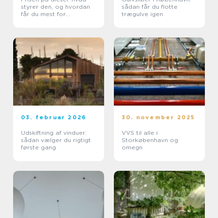
styrer den, og hvordan
sådan får du flotte
får du mest for
trægulve igen
pengene?
03. februar 2026
30. november 2025
Udskiftning af vinduer:
VVS til alle i
sådan vælger du rigtigt
Storkøbenhavn og
første gang
omegn