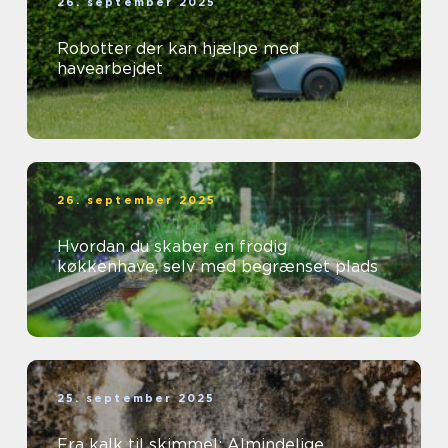
26. september 2025
Robotter der kan hjælpe med
havearbejdet
26. september 2025
Hvordan du skaber en frodig
køkkenhave, selv med begrænset plads
25. september 2025
Fra kalk til skimmel: Almindelige