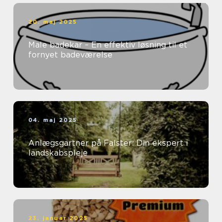
20. maj 2025
Male badekar – En effektiv løsning til et
fornyet badeværelse
04. maj 2025
Anlægsgartner på Falster: Din ekspert i
landskabspleje
23. januar 2025