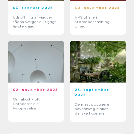
03. februar 2026
30. november 2025
Udskiftning af vinduer:
VVS til alle i
sådan vælger du rigtigt
Storkøbenhavn og
første gang
omegn
02. november 2025
28. september
2025
Om akustikloft:
Forbedrer din
De mest populære
lydoplevelse
haveanlæg blandt
danske husejere