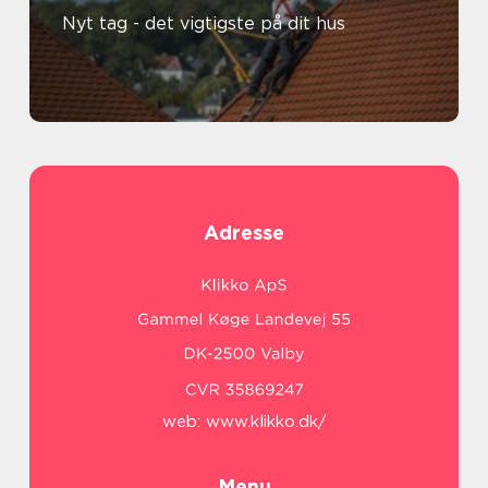
Nyt tag - det vigtigste på dit hus
Adresse
web:
www.klikko.dk/
Menu