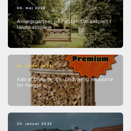
04. maj 2025
Anlægsgartner på Falster: Din ekspert i
landskabspleje
23. januar 2025
Køb af brænde: En uundværlig ressource
for mange
20. januar 2025