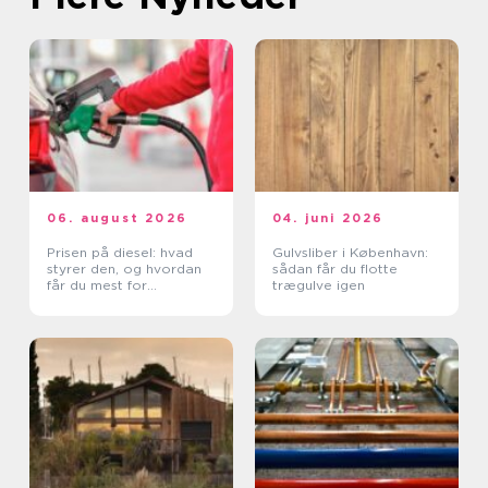
06. august 2026
04. juni 2026
Prisen på diesel: hvad
Gulvsliber i København:
styrer den, og hvordan
sådan får du flotte
får du mest for
trægulve igen
pengene?