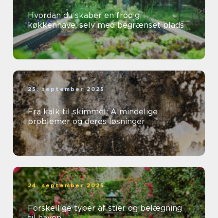
Hvordan du skaber en frodig
køkkenhave, selv med begrænset plads
25. september 2025
Fra kalk til skimmel: Almindelige
problemer og deres løsninger
24. september 2025
Forskellige typer af stier og belægning
til haven