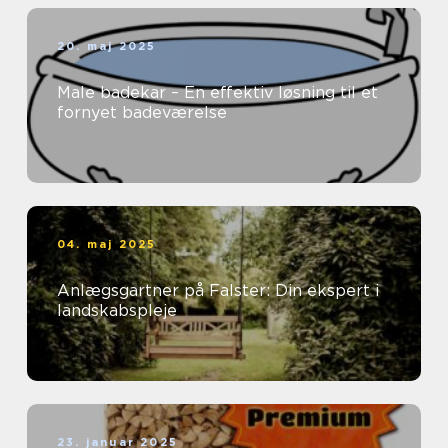
20. maj 2025
Male badekar – En effektiv løsning til et
fornyet badeværelse
04. maj 2025
Anlægsgartner på Falster: Din ekspert i
landskabspleje
23. januar 2025