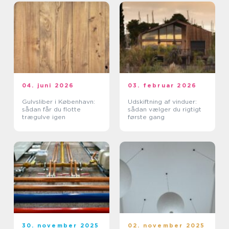
04. juni 2026
03. februar 2026
Gulvsliber i København:
Udskiftning af vinduer:
sådan får du flotte
sådan vælger du rigtigt
trægulve igen
første gang
30. november 2025
02. november 2025