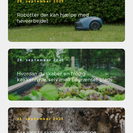
26. september 2025
Robotter der kan hjælpe med
havearbejdet
26. september 2025
Hvordan du skaber en frodig
køkkenhave, selv med begrænset plads
25. september 2025
Fra kalk til skimmel: Almindelige