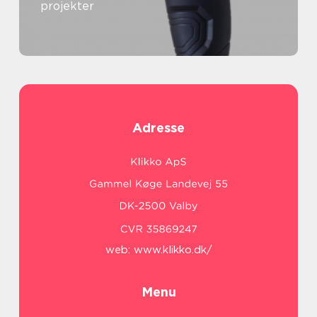
projekter
Adresse
web:
www.klikko.dk/
Menu