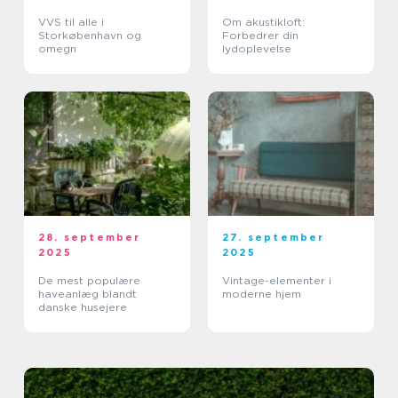
VVS til alle i
Om akustikloft:
Storkøbenhavn og
Forbedrer din
omegn
lydoplevelse
28. september
27. september
2025
2025
De mest populære
Vintage-elementer i
haveanlæg blandt
moderne hjem
danske husejere