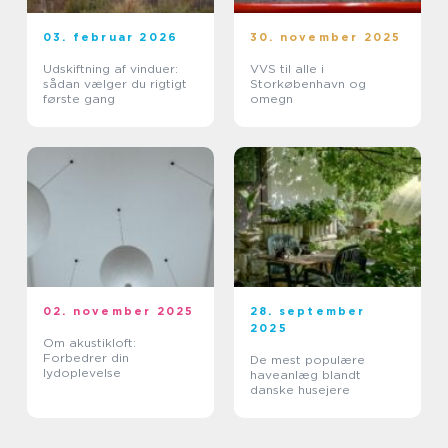
03. februar 2026
30. november 2025
Udskiftning af vinduer:
VVS til alle i
sådan vælger du rigtigt
Storkøbenhavn og
første gang
omegn
02. november 2025
28. september
2025
Om akustikloft:
Forbedrer din
De mest populære
lydoplevelse
haveanlæg blandt
danske husejere