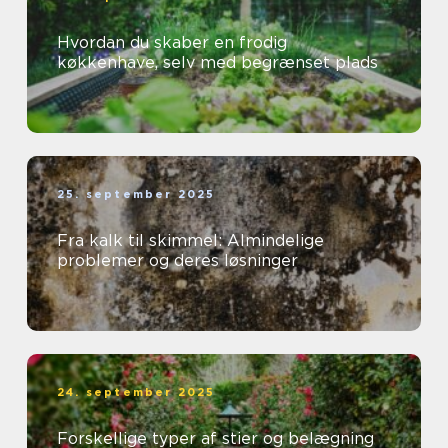
Hvordan du skaber en frodig
køkkenhave, selv med begrænset plads
25. september 2025
Fra kalk til skimmel: Almindelige
problemer og deres løsninger
24. september 2025
Forskellige typer af stier og belægning