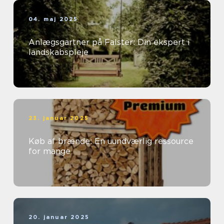
04. maj 2025
Anlægsgartner på Falster: Din ekspert i
landskabspleje
23. januar 2025
Køb af brænde: En uundværlig ressource
for mange
20. januar 2025