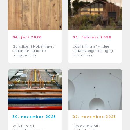
04. juni 2026
03. februar 2026
Gulvsliber i København:
Udskiftning af vinduer:
sådan får du flotte
sådan vælger du rigtigt
trægulve igen
første gang
30. november 2025
02. november 2025
VVS til alle i
Om akustikloft: