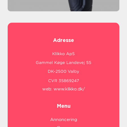
Adresse
web:
www.klikko.dk/
Menu
Annoncering