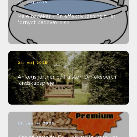
20. maj 2025
Male badekar – En effektiv løsning til et
fornyet badeværelse
04. maj 2025
Anlægsgartner på Falster: Din ekspert i
landskabspleje
23. januar 2025