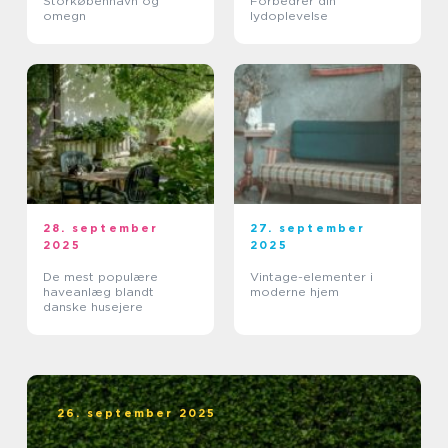
Storkøbenhavn og
Forbedrer din
omegn
lydoplevelse
28. september
27. september
2025
2025
De mest populære
Vintage-elementer i
haveanlæg blandt
moderne hjem
danske husejere
26. september 2025