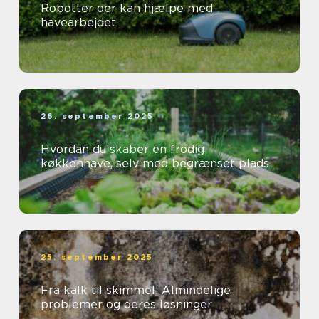
Robotter der kan hjælpe med
havearbejdet
26. september 2025
Hvordan du skaber en frodig
køkkenhave, selv med begrænset plads
25. september 2025
Fra kalk til skimmel: Almindelige
problemer og deres løsninger