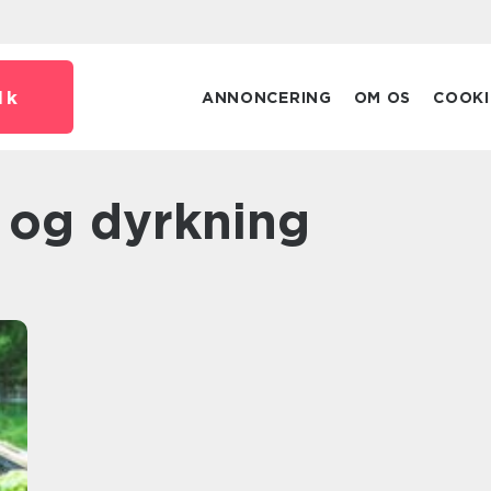
dk
ANNONCERING
OM OS
COOKI
e og dyrkning