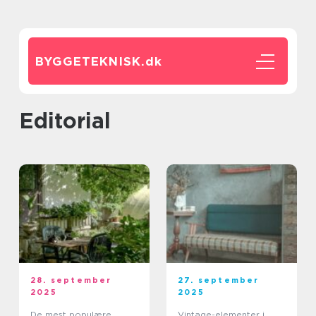
BYGGETEKNISK.
dk
editorial
28. september
27. september
2025
2025
De mest populære
Vintage-elementer i