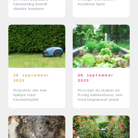
haveanlæg blandt
moderne hjem
danske husejere
26. september
26. september
2025
2025
Robotter der kan
Hvordan du skaber en
hjælpe med
frodig køkkenhave, selv
havearbejdet
med begrænset plads