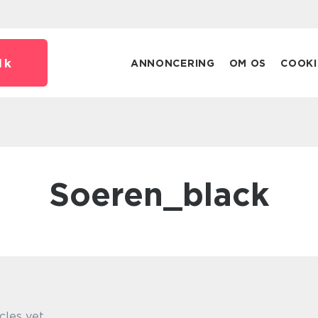
dk
ANNONCERING
OM OS
COOKI
soeren_black
cles yet