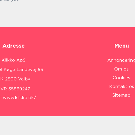
Adresse
Menu
Annoncerin
Om os
Cookies
Kontakt os
Sitemap
:
www.klikko.dk/