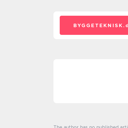
BYGGETEKNISK.
The author has no published arti